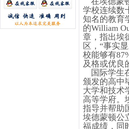
在埃德蒙顿
学校连续数
知名的教育
的Willia
章，指出埃
区，“事实
校能够有87
及格或优良
国际学生在
颁发的高中
大学和技术
高等学府。
指导并帮助
埃德蒙顿公
福成绩，同